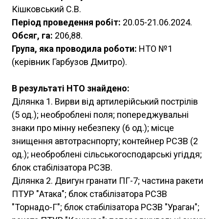
Кішковський С.В.
Період проведення робіт:
20.05-21.06.2024.
Обсяг, га:
206,88.
Група, яка проводила роботи:
НТО №1
(керівник Гарбузов Дмитро).
В результаті НТО знайдено:
Ділянка 1. Вирви від артилерійський пострілів
(5 од.); необроблені поля; попереджувальні
знаки про мінну небезпеку (6 од.); місце
знищення автотраснпорту; контейнер РСЗВ (2
од.); необроблені сільськогосподарські угіддя;
блок стабілізатора РСЗВ.
Ділянка 2. Двигун гранати ПГ-7; частина ракети
ПТУР "Атака"; блок стабілізатора РСЗВ
"Торнадо-Г"; блок стабілізатора РСЗВ "Ураган";