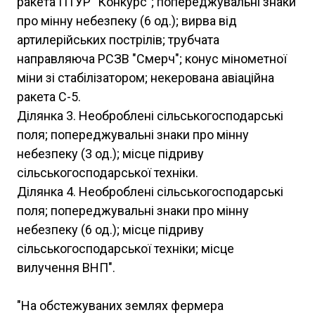
ракета ПТУР "Конкурс"; попереджувальні знаки
про мінну небезпеку (6 од.); вирва від
артилерійських пострілів; трубчата
направляюча РСЗВ "Смерч"; конус мінометної
міни зі стабілізатором; некерована авіаційна
ракета С-5.
Ділянка 3. Необроблені сільськогосподарські
поля; попереджувальні знаки про мінну
небезпеку (3 од.); місце підриву
сільськогосподарської техніки.
Ділянка 4. Необроблені сільськогосподарські
поля; попереджувальні знаки про мінну
небезпеку (6 од.); місце підриву
сільськогосподарської техніки; місце
вилучення ВНП".
"На обстежуваних землях фермера