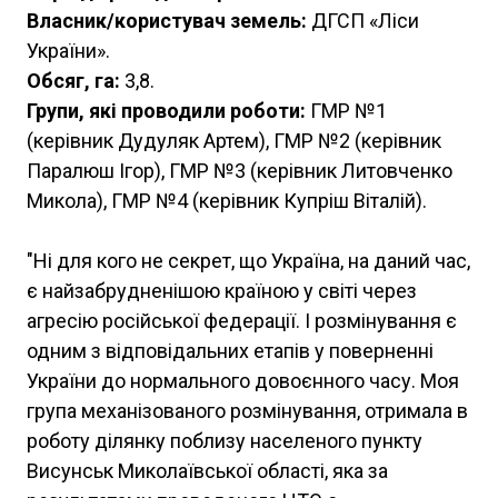
Власник/користувач земель:
ДГСП «Ліси
України».
Обсяг, га:
3,8.
Групи, які проводили роботи:
ГМР №1
(керівник Дудуляк Артем), ГМР №2 (керівник
Паралюш Ігор), ГМР №3 (керівник Литовченко
Микола), ГМР №4 (керівник Купріш Віталій).
"Ні для кого не секрет, що Україна, на даний час,
є найзабрудненішою країною у світі через
агресію російської федерації. І розмінування є
одним з відповідальних етапів у поверненні
України до нормального довоєнного часу. Моя
група механізованого розмінування, отримала в
роботу ділянку поблизу населеного пункту
Висунськ Миколаївської області, яка за