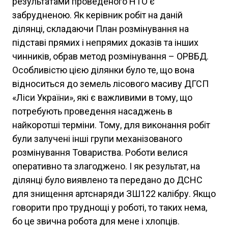
результатами проведеного НТО є
забрудненою. Як керівник робіт на даній
ділянці, складаючи План розмінування на
підставі прямих і непрямих доказів та інших
чинників, обрав метод розмінування – ОРВБД.
Особливістю цією ділянки було те, що вона
відноситься до земель лісового масиву ДГСП
«Ліси України», які є важливими в тому, що
потребують проведення насаджень в
найкоротші терміни. Тому, для виконання робіт
були залучені інші групи механізованого
розмінування Товариства. Роботи велися
оперативно та злагоджено. І як результат, на
ділянці було виявлено та передано до ДСНС
для знищення артснаряди ЗШ122 калібру. Якщо
говорити про труднощі у роботі, то таких нема,
бо це звична робота для мене і хлопців.