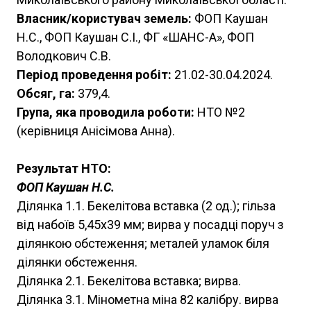
Власник/користувач земель:
ФОП Каушан
Н.С., ФОП Каушан С.І., ФГ «ШАНС-А», ФОП
Володкович С.В.
Період проведення робіт:
21.02-30.04.2024.
Обсяг, га:
379,4.
Група, яка проводила роботи:
НТО №2
(керівниця Анісімова Анна).
Результат НТО:
ФОП Каушан Н.С.
Ділянка 1.1. Бекелітова вставка (2 од.); гільза
від набоїв 5,45х39 мм; вирва у посадці поруч з
ділянкою обстеження; металей уламок біля
ділянки обстеження.
Ділянка 2.1. Бекелітова вставка; вирва.
Ділянка 3.1. Мінометна міна 82 калібру. вирва