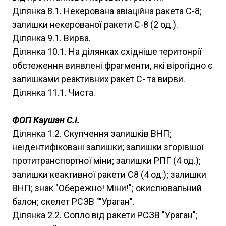
Ділянка 8.1. Некерована авіаційна ракета С-8;
залишки некерованої ракети С-8 (2 од.).
Ділянка 9.1. Вирва.
Ділянка 10.1. На ділянках східніше теритонрії
обстеження виявлені фрагменти, які вірогідно є
залишками реактивних ракет С- та вирви.
Ділянка 11.1. Чиста.
ФОП Каушан С.І.
Ділянка 1.2. Скупчення залишків ВНП;
неідентифіковані залишки; залишки згорівшої
протитранспортної міни; залишки РПГ (4 од.);
залишки кеактивної ракети С8 (4 од.); залишки
ВНП; знак "Обережно! Міни!"; окислювальний
балон; скелет РСЗВ ""Ураган".
Ділянка 2.2. Сопло від ракети РСЗВ "Ураган";