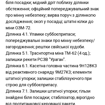
біля посадки; мідний дріт поблизу ділянки
обстеження; офіційний попереджувальний знак
про мінну небезпеку; вирва поруч з ділянкогю
дослідження; окоп у посадці; штатні кілки до
міни ОЗМ-72.
Ділянка 4.1. Уламки суббоєприпаси;
попереджувальні знаки про мінну небезпеку/
загородження; рештки свійської худоби.
Ділянка 5.1. Траснпортна міна ТМ-62 (4 од.);
залишки рекети РСЗВ "Ураган".
Ділянка 6.1. Касетна головна частина 9Н128К3
від реактивного снаряду 9М27К3; елементи
штатної упорки; залишки стабілізуючого при
строю для суббоєприпасу.
Ділянка 7.1. Залишки штатної упорки; гільзи
знайдені біля посадки; стабілізатор, вірогідно
від протитанкової керованої ракети.