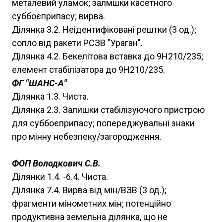
металевий уламок; залмшки касетного
суббоєприпасу; вирва.
Ділянка 3.2. Неідентифіковані рештки (3 од.);
сопло від ракети РСЗВ "Ураган".
Ділянка 4.2. Бекелітова вставка до 9Н210/235;
елемент стабілізатора до 9Н210/235.
ФГ "ШАНС-А"
Ділянка 1.3. Чиста.
Ділянка 2.3. Залишки стабілізуючого пристрою
для суббоєприпасу; попереджувальні знаки
про мінну небезпеку/загородження.
ФОП Володкович С.В.
Ділянки 1.4. -6.4. Чиста.
Ділянка 7.4. Вирва від мін/ВЗВ (3 од.);
фрагменти мінометних мін; потенційно
продуктивна земельна ділянка, що не