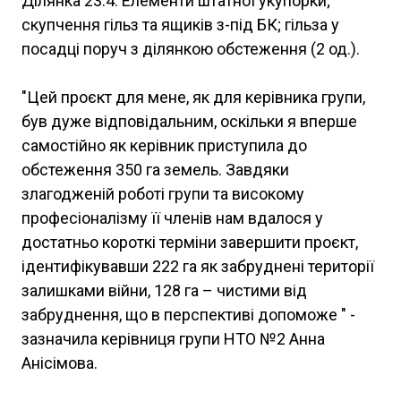
Ділянка 23.4. Елементи штатної укупорки;
скупчення гільз та ящиків з-під БК; гільза у
посадці поруч з ділянкою обстеження (2 од.).
"Цей проєкт для мене, як для керівника групи,
був дуже відповідальним, оскільки я вперше
самостійно як керівник приступила до
обстеження 350 га земель. Завдяки
злагодженій роботі групи та високому
професіоналізму її членів нам вдалося у
достатньо короткі терміни завершити проєкт,
ідентифікувавши 222 га як забруднені території
залишками війни, 128 га – чистими від
забруднення, що в перспективі допоможе " -
зазначила керівниця групи НТО №2 Анна
Анісімова.