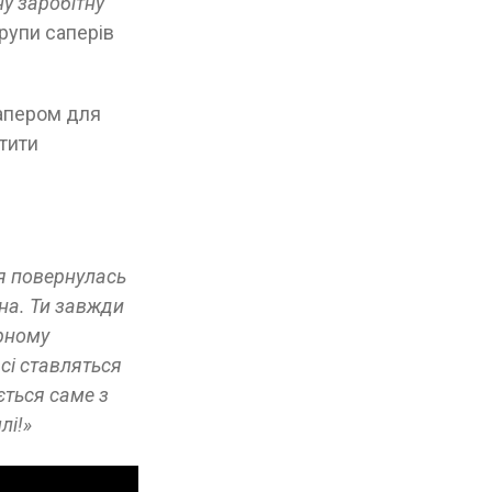
у заробітну
групи саперів
апером для
стити
ня повернулась
вна. Ти завжди
арному
сі ставляться
ється саме з
лі!»