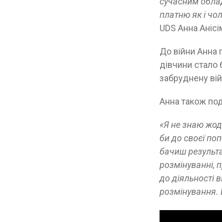
сучасним облад
платню як і чо
UDS Анна Анісі
До війни Анна
дівчини стало 
забруднену вій
Анна також под
«Я не знаю жод
би до своєї по
бачиш результат
розмінуванні, 
до діяльності 
розмінування. 