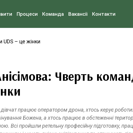
овити
Процеси
Команда
Вакансії
Контакти
нісімова: Чверть кома
інки
 дівчат працює оператором дрона, хтось керує робот
ування Божена, а хтось працює в обстеженні територ
ною. Всі пройшли ретельну професійну підготовку, пра