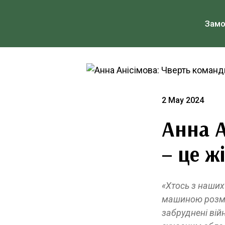
Зам
2 May 2024
Анна А
– це ж
«Хтось з наших
машиною розмін
забруднені вій