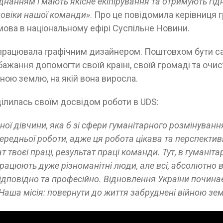
нанням і мають якісне екіпірування та отримують гідн
ловіки нашої команди»
. Про це повідомила керівниця 
мова в національному ефірі Суспільне Новини.
 працювала графічним дизайнером. Поштовхом бути с
бажання допомогти своїй країні, своїй громаді та очи
ною землю, на якій вона виросла.
ілилась своїм досвідом роботи в UDS:
ної дівчини, яка б зі сфери гуманітарного розмінуван
передньої роботи, адже ця робота цікава та перспекти
 твоєї праці, результат праці команди. Тут, в гуманіт
працюють дуже різноманітні люди, але всі, абсолютно в
відповідно та професійно. Відновлення України почина
Наша місія: повернути до життя забруднені війною зем