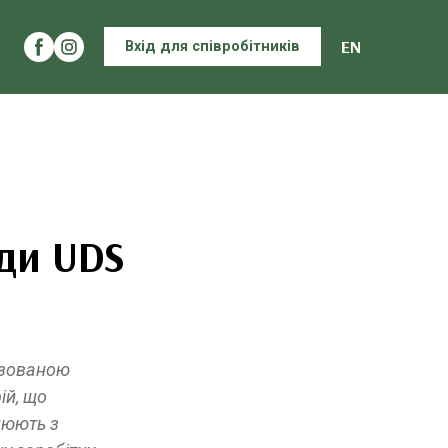
EN
Вхід для співробітників
нди UDS
изованою
ій, що
цюють з