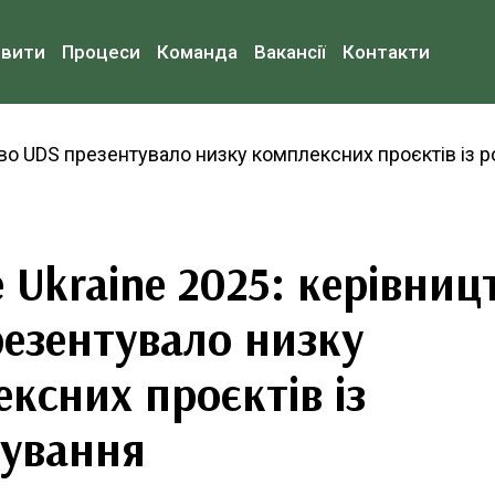
овити
Процеси
Команда
Вакансії
Контакти
 Ukraine 2025: керівниц
езентувало низку
ксних проєктів із
нування