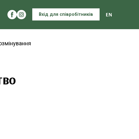
EN
Вхід для співробітників
тво