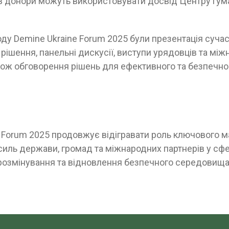
ів донори можуть використовувати досвід Центру гум
оду Demine Ukraine Forum 2025 були презентація суча
 рішення, панельні дискусії, виступи урядовців та мі
акож обговорення рішень для ефективного та безпечн
e Forum 2025 продовжує відігравати роль ключового 
силь держави, громад та міжнародних партнерів у сфе
розмінування та відновлення безпечного середовища 