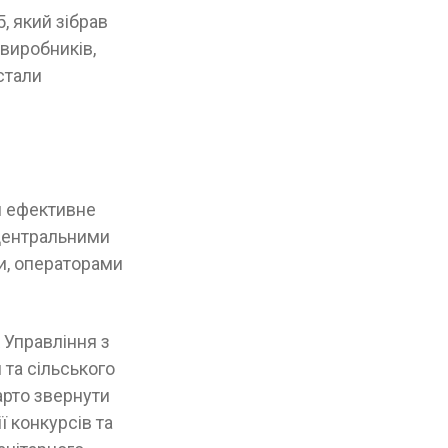
, який зібрав
 виробників,
стали
ш ефективне
 центральними
и, операторами
 Управління з
 та сільського
арто звернути
ї конкурсів та