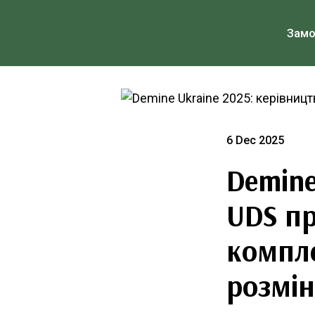
Зам
6 Dec 2025
Demine
UDS пр
компле
розмі