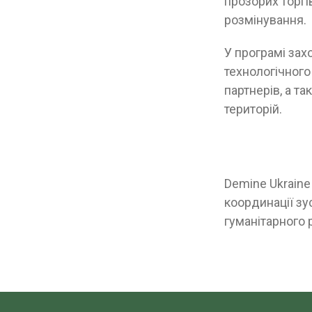
прозорих торг
розмінування.
У програмі зах
технологічного
партнерів, а т
територій.
Demine Ukrain
координації зу
гуманітарного 