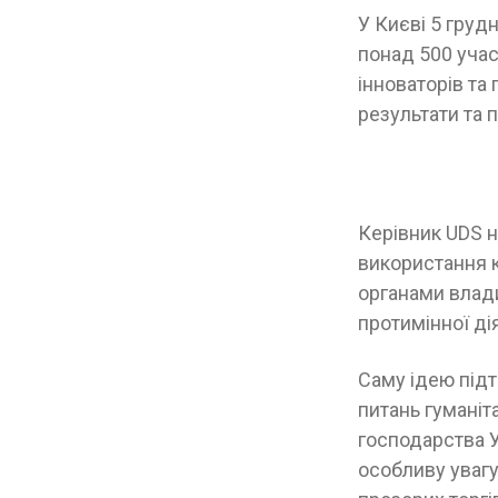
У Києві 5 груд
понад 500 учас
інноваторів та
результати та 
Керівник UDS 
використання 
органами влад
протимінної ді
Саму ідею під
питань гуманіт
господарства У
особливу увагу 