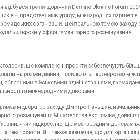
ня відбувся третій щорічний Demine Ukraine Forum 2025
ників – представників уряду, міжнародних партнерів,
 громадських організацій. Центральною темою заходу 
подальші кроки у сфері гуманітарного розмінування.
наголосив, що комплексні проєкти забезпечують біль
коштів на розмінування, посилюють партнерство між
и, обласними військовими адміністраціями, громадам
яльності та міжнародними донорами.
тримав модератор заходу Дмитро Паньшин, начальник
арного розмінування Міністерства економіки, довкілля
країни, який підкреслив, що міжнародним донорам в
на такі проєкти. Він також зазначив, що для організаці