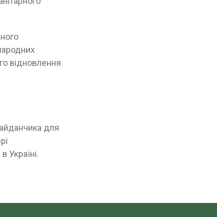
анітарного
сного
жнародних
ого відновлення
майданчика для
рі
в Україні.