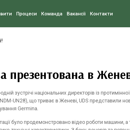
овити
Процеси
Команда
Вакансії
Контакти
a презентована в Женев
одній зустрічі національних директорів із протимінної
NDM-UN28), що триває в Женеві, UDS представили нов
ування Germina.
тації було продемонстровано відео роботи машини, а
тико-технічні характеристики. З боку донорів та потен