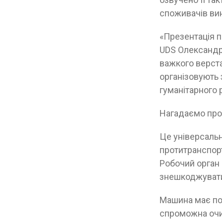
споживачів вин
«Презентація п
UDS Олександр
важкого верста
організовують 
гуманітарного 
Нагадаємо про
Це універсальн
протитранспорт
Робочий орган
знешкоджувати
Машина має поту
спроможна очищ