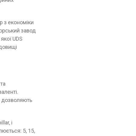
р з економіки
орський завод
 якої UDS
едовищі
 та
валенті.
і дозволяють
ar, і
юється: 5, 15,