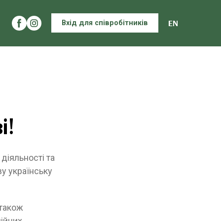
EN
Вхід для співробітників
і!
 діяльності та
у українську
 також
ційних