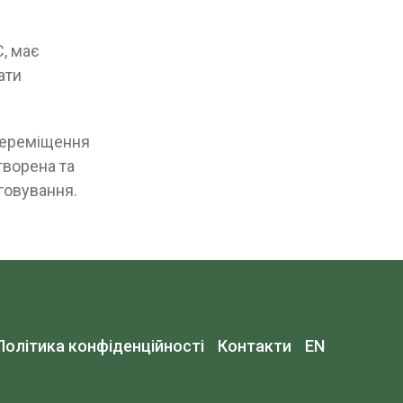
C, має
ати
переміщення
творена та
говування.
Політика конфіденційності
Контакти
EN