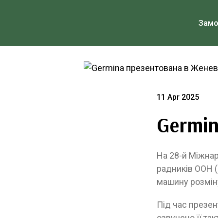
Зам
11 Apr 2025
Germin
На 28-й Міжнар
радників ООН (
машину розмін
Під час презен
озвучено її так