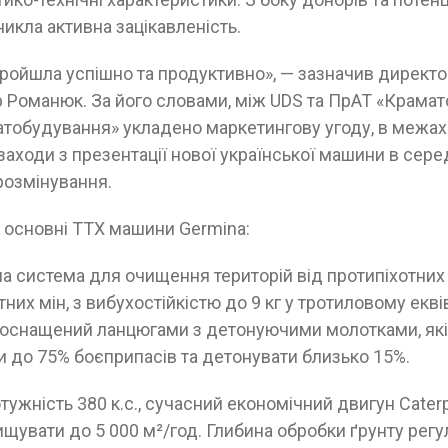
икла активна зацікавленість.
ройшла успішно та продуктивно», — зазначив директо
 Романюк. За його словами, між UDS та ПрАТ «Крамат
тобудування» укладено маркетингову угоду, в межах
заходи з презентації нової української машини в сер
розмінування.
 основні ТТХ машини Germina:
а система для очищення територій від протипіхотних
них мін, з вибухостійкістю до 9 кг у тротиловому екві
 оснащений ланцюгами з детонуючими молотками, як
 до 75% боєприпасів та детонувати близько 15%.
жність 380 к.с., сучасний економічний двигун Caterpill
увати до 5 000 м²/год. Глибина обробки ґрунту регул