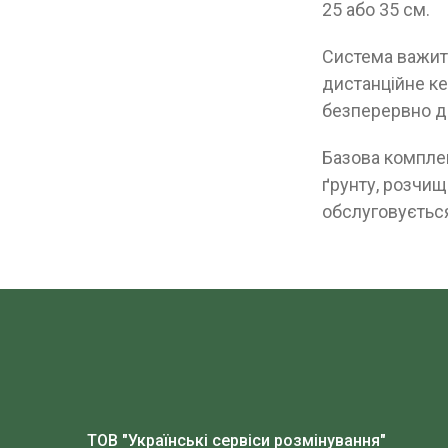
25 або 35 см.
Система важить
дистанційне ке
безперервно до
Базова компле
ґрунту, розчищ
обслуговується
ТОВ "Українські сервіси розмінування"