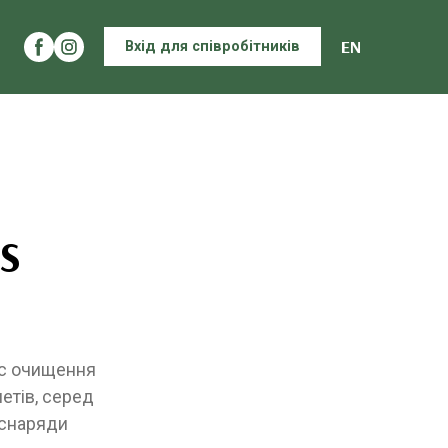
EN
Вхід для співробітників
DS
ас очищення
етів, серед
 снаряди