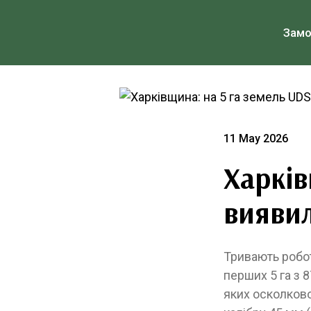
Зам
11 May 2026
Харків
вияви
Тривають робо
перших 5 га з 
яких осколково