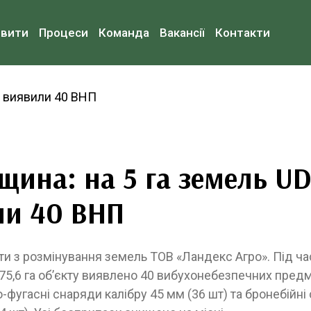
овити
Процеси
Команда
Вакансії
Контакти
щина: на 5 га земель U
ли 40 ВНП
ти з розмінування земель ТОВ «Ландекс Агро». Під ч
875,6 га об’єкту виявлено 40 вибухонебезпечних предм
-фугасні снаряди калібру 45 мм (36 шт) та бронебійні