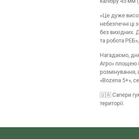
калібру 45 мм (
«Це дуже висок
небезпечні ці 
без вихідних. 
та робота РЕБ»
Нагадаємо, дн
Агро» площею 87
розмінування, 
«Bozena 5+», с
🇺🇦 Сапери гу
території.