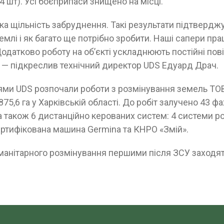
4 шт). Усі боєприпаси знищено на місці.
а щільність забруднення. Такі результати підтверджу
землі і як багато ще потрібно зробити. Наші сапери п
Додатково роботу на об’єкті ускладнюють постійні пові
, — підкреслив технічний директор UDS Едуард Драч.
ями UDS розпочали роботи з розмінування земель ТО
5,6 га у Харківській області. До робіт залучено 43 фах
а також 6 дистанційно керованих систем: 4 системи р
ертифікована машина Germina та КНРО «Змій».
манітарного розмінування першими після ЗСУ заходят