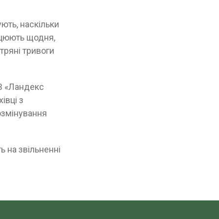
ють, наскільки
рацюють щодня,
тряні тривоги
В «Ландекс
івці з
озмінування
ь на звільненні