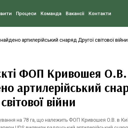
овити
Процеси
Команда
Вакансії
Контакти
єкті ФОП Кривошея О.В.
но артилерійський сна
 світової війни
ування на 78 га, що належить ФОП Кривошея О.В. в Киї
сапери UDS виявили радянський артилерійський снаря