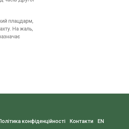
ький плацдарм,
хту. На жаль,
зазначає
Політика конфіденційності
Контакти
EN