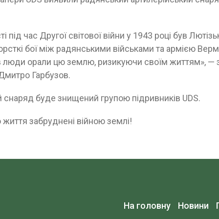
ті під час Другої світової війни у 1943 році був Лютіз
рсткі бої між радянськими військами та армією Верма
в люди орали цю землю, ризикуючи своїм життям», — 
 Дмитро Гарбузов.
й снаряд буде знищений групою підривників UDS.
життя забруднені війною землі!
На головну
Новини