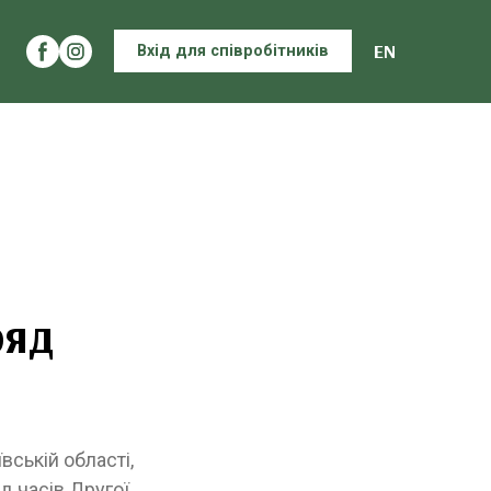
EN
Вхід для співробітників
ряд
вській області,
д часів Другої