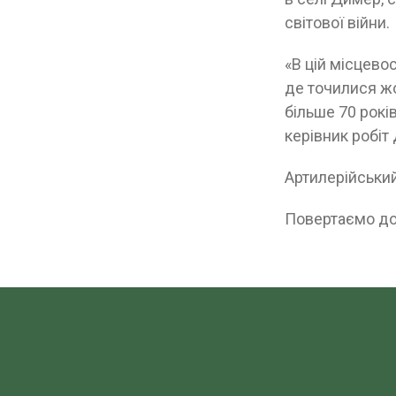
світової війни.
«В цій місцевос
де точилися жо
більше 70 рокі
керівник робіт
Артилерійськи
Повертаємо до 