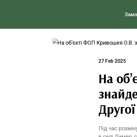
Зам
27 Feb 2025
На об’
знайде
Другої
Під час розмін
в селі Димер, 