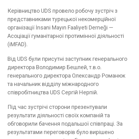
Керівництво UDS провело робочу зустріч з
представниками турецької некомерційної
організації İnsani Mayın Faaliyeti Derneği —
Асоціації гуманітарної протимінної діяльності
(iMFAD).
Від UDS були присутні заступник генерального
директора Володимир Бешлей, т.в.о.
генерального директора Олександр Романюк
та начальник відділу міжнародного
співробітництва UDS Сергій Нерпій.
Під час зустрічі сторони презентували
результати діяльності своїх компаній та
обговорили бачення подальшої співпраці. За
результатами переговорів було вирішено