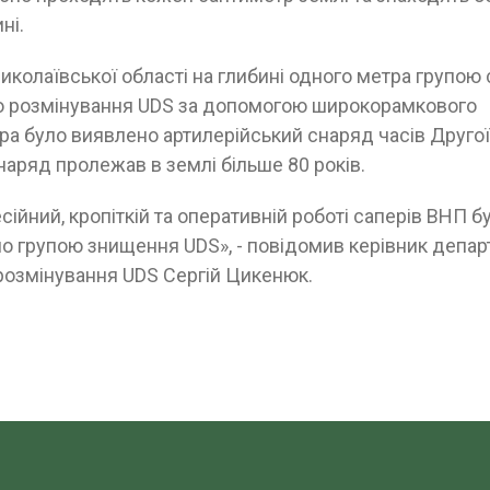
ні.
Миколаївської області на глибині одного метра групою 
о розмінування UDS за допомогою широкорамкового
а було виявлено артилерійський снаряд часів Другої 
аряд пролежав в землі більше 80 років.
ійний, кропіткій та оперативній роботі саперів ВНП 
о групою знищення UDS», - повідомив керівник депа
розмінування UDS Сергій Цикенюк.