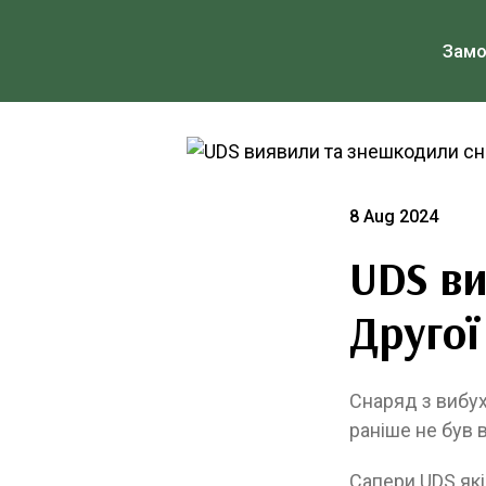
Зам
8 Aug 2024
UDS в
Другої
Снаряд з вибух
раніше не був 
Сапери UDS які