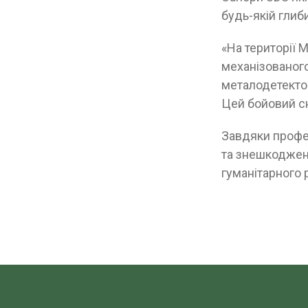
будь-якій глиби
«На території 
механізованог
металодетектор
Цей бойовий сн
Завдяки профес
та знешкоджен
гуманітарного 