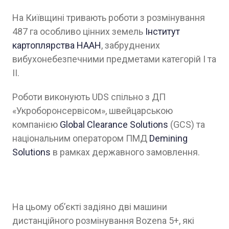
На Київщині тривають роботи з розмінування
487 га особливо цінних земель
Інститут
картоплярства НААН
, забруднених
вибухонебезпечними предметами категорій I та
II.
Роботи виконують UDS спільно з ДП
«Укроборонсервісом», швейцарською
компанією
Global Clearance Solutions
(GCS) та
національним оператором ПМД
Demining
Solutions
в рамках державного замовлення.
На цьому обʼєкті задіяно дві машини
дистанційного розмінування Bozena 5+, які