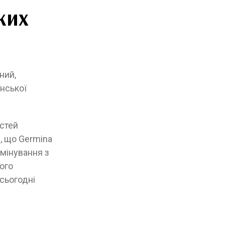
ких
ний,
їнської
стей
, що Germina
мінування з
ого
сьогодні