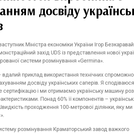
анням досвіду українсь
в
заступник Міністра економіки України Ігор Безкаравай
онстраційний захід UDS із представлення нової укра
рованої системи розмінування «Germina».
– вдалий приклад використання технічних спроможно
ахуванням досвіду українських саперів. Я сподіваюся
 сертифікацію і ми отримаємо українську машину роз
актеристиками. Понад 60% її компонентів – українськ
видкість проходження 100-метрової ділянки, яку ми 
».
истему розмінування Краматорський завод важкого