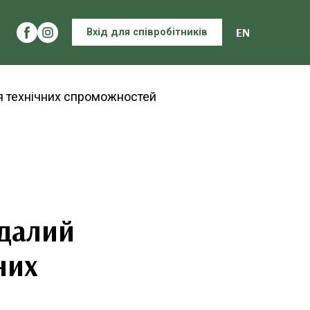
EN
Вхід для співробітників
вдалий
них