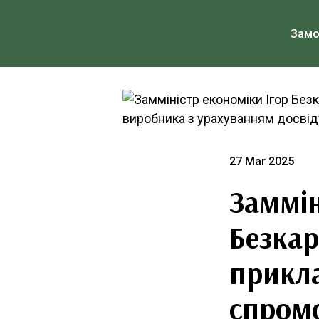
Зам
27 Mar 2025
Заммін
Безкар
прикла
спром