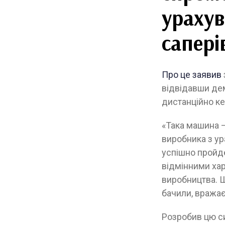
урахув
сапері
Про це заявив
відвідавши дем
дистанційно ке
«Така машина 
виробника з ур
успішно пройде
відмінними хар
виробництва. Ш
бачили, вражає
Розробив цю с