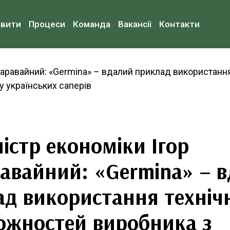
овити
Процеси
Команда
Вакансії
Контакти
істр економіки Ігор
авайний: «Germina» – 
д використання техніч
ожностей виробника з