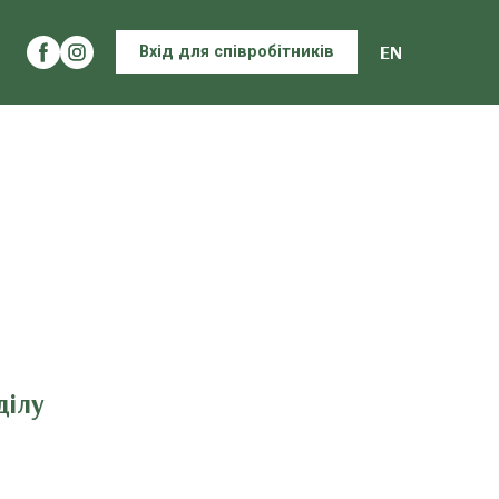
EN
Вхід для співробітників
ділу